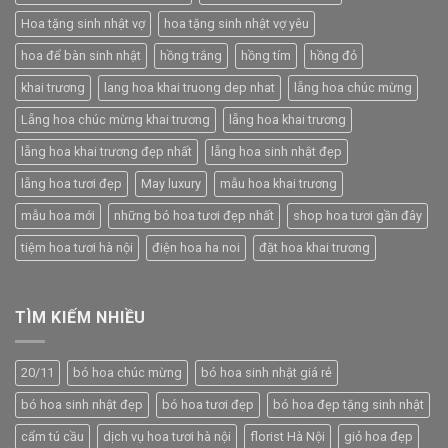
Hoa tặng sinh nhật vợ
hoa tặng sinh nhật vợ yêu
hoa để bàn sinh nhật
hồng trắng
hồng tím
hồng đỏ
khai trương
lang hoa khai truong dep nhat
lẵng hoa chúc mừng
Lẵng hoa chúc mừng khai trương
lẵng hoa khai trương
lẵng hoa khai trương đẹp nhất
lẵng hoa sinh nhật đẹp
lẵng hoa tươi đẹp
May luxury
mẫu hoa khai trương
mẫu hoa mới
những bó hoa tươi đẹp nhất
shop hoa tươi gần đây
tiệm hoa tươi hà nội
điện hoa ha noi
đặt hoa khai trương
TÌM KIẾM NHIỀU
20/11
bó hoa chúc mừng
bó hoa sinh nhật giá rẻ
bó hoa sinh nhật đẹp
bó hoa tươi đẹp
bó hoa đẹp tặng sinh nhật
cẩm tú cầu
dịch vụ hoa tươi hà nội
florist Hà Nội
giỏ hoa đẹp