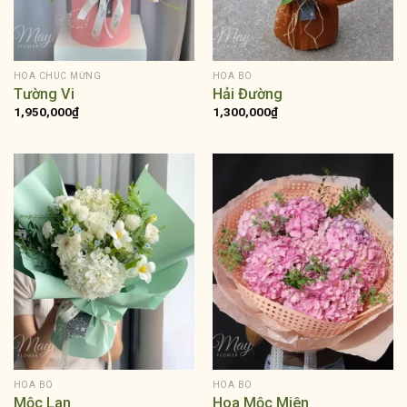
HOA CHÚC MỪNG
HOA BÓ
Tường Vi
Hải Đường
1,950,000
₫
1,300,000
₫
HOA BÓ
HOA BÓ
Mộc Lan
Hoa Mộc Miên