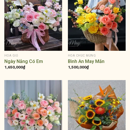
HOA GIỎ
HOA CHÚC MỪNG
Ngày Nắng Có Em
Bình An May Mắn
1,650,000
₫
1,500,000
₫