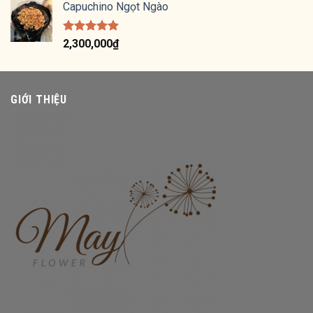
5 sao
Capuchino Ngọt Ngào
Được xếp
2,300,000
₫
hạng
5.00
5 sao
GIỚI THIỆU