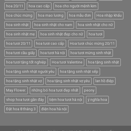
hoa 20/11
hoa cao cấp
hoa cho người mệnh kim
hoa chúc mừng
hoa mao lương
hoa mẫu đơn
Hoa nhập khẩu
hoa sinh nhật
hoa sinh nhật cho nam
hoa sinh nhật cho nữ
hoa sinh nhật mẹ
hoa sinh nhật đẹp cho nữ
hoa tươi
hoa tươi 20/11
hoa tươi cao cấp
Hoa tươi chúc mừng 20/11
hoa tươi cầu giấy
hoa tươi hà nội
hoa tươi mừng sinh nhật
hoa tươi tặng tốt nghiệp
Hoa tươi Valentine
hoa tặng sinh nhật
hoa tặng sinh nhật người yêu
hoa tặng sinh nhật sếp
hoa tặng sinh nhật vợ
hoa tặng sinh nhật vợ yêu
lan hồ điệp
May Flower.
những bó hoa tươi đẹp nhất
peony
shop hoa tươi gần đây
tiệm hoa tươi hà nội
ý nghĩa hoa
Đặt hoa 8 tháng 3
điện hoa hà nội