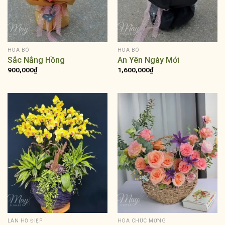
HOA BÓ
HOA BÓ
Sắc Nắng Hồng
An Yên Ngày Mới
900,000
₫
1,600,000
₫
LAN HỒ ĐIỆP
HOA CHÚC MỪNG