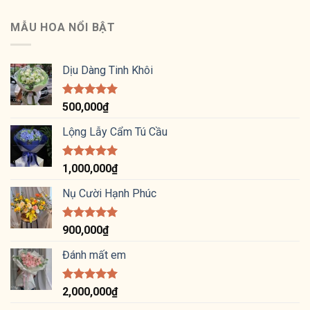
hạng
5
5
sao
MẪU HOA NỔI BẬT
Dịu Dàng Tinh Khôi
Được xếp
500,000
₫
hạng
5.00
5 sao
Lộng Lẫy Cẩm Tú Cầu
Được xếp
1,000,000
₫
hạng
5.00
5 sao
Nụ Cười Hạnh Phúc
Được xếp
900,000
₫
hạng
5.00
5 sao
Đánh mất em
Được xếp
2,000,000
₫
hạng
5.00