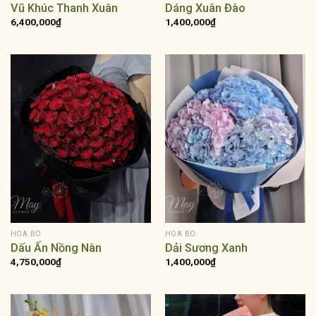
Vũ Khúc Thanh Xuân
Dáng Xuân Đào
6,400,000
₫
1,400,000
₫
HOA BÓ
HOA BÓ
Dấu Ấn Nồng Nàn
Dải Sương Xanh
4,750,000
₫
1,400,000
₫