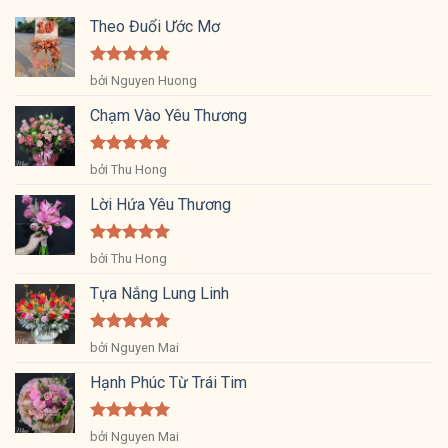
Theo Đuổi Ước Mơ
Được xếp
bởi Nguyen Huong
hạng
5
5
sao
Chạm Vào Yêu Thương
Được xếp
bởi Thu Hong
hạng
5
5
sao
Lời Hứa Yêu Thương
Được xếp
bởi Thu Hong
hạng
5
5
sao
Tựa Nắng Lung Linh
Được xếp
bởi Nguyen Mai
hạng
5
5
sao
Hạnh Phúc Từ Trái Tim
Được xếp
bởi Nguyen Mai