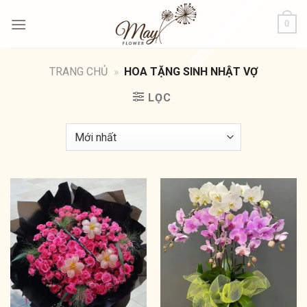
Bỏ
0
qua
nội
dung
TRANG CHỦ
»
HOA TẶNG SINH NHẬT VỢ
LỌC