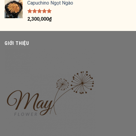
5 sao
Capuchino Ngọt Ngào
Được xếp
2,300,000
₫
hạng
5.00
5 sao
GIỚI THIỆU