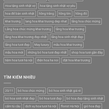
Hoa tặng sinh nhật vợ
hoa tặng sinh nhật vợ yêu
hoa để bàn sinh nhật
hồng trắng
hồng tím
hồng đỏ
khai trương
lang hoa khai truong dep nhat
lẵng hoa chúc mừng
Lẵng hoa chúc mừng khai trương
lẵng hoa khai trương
lẵng hoa khai trương đẹp nhất
lẵng hoa sinh nhật đẹp
lẵng hoa tươi đẹp
May luxury
mẫu hoa khai trương
mẫu hoa mới
những bó hoa tươi đẹp nhất
shop hoa tươi gần đây
tiệm hoa tươi hà nội
điện hoa ha noi
đặt hoa khai trương
TÌM KIẾM NHIỀU
20/11
bó hoa chúc mừng
bó hoa sinh nhật giá rẻ
bó hoa sinh nhật đẹp
bó hoa tươi đẹp
bó hoa đẹp tặng sinh nhật
cẩm tú cầu
dịch vụ hoa tươi hà nội
florist Hà Nội
giỏ hoa đẹp