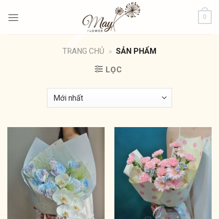
Bỏ
0
qua
nội
dung
TRANG CHỦ
»
SẢN PHẨM
LỌC