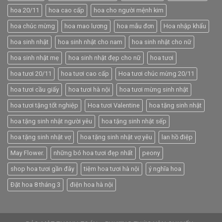
hoa 20/11
hoa cao cấp
hoa cho người mệnh kim
hoa chúc mừng
hoa mao lương
hoa mẫu đơn
Hoa nhập khẩu
hoa sinh nhật
hoa sinh nhật cho nam
hoa sinh nhật cho nữ
hoa sinh nhật mẹ
hoa sinh nhật đẹp cho nữ
hoa tươi
hoa tươi 20/11
hoa tươi cao cấp
Hoa tươi chúc mừng 20/11
hoa tươi cầu giấy
hoa tươi hà nội
hoa tươi mừng sinh nhật
hoa tươi tặng tốt nghiệp
Hoa tươi Valentine
hoa tặng sinh nhật
hoa tặng sinh nhật người yêu
hoa tặng sinh nhật sếp
hoa tặng sinh nhật vợ
hoa tặng sinh nhật vợ yêu
lan hồ điệp
May Flower.
những bó hoa tươi đẹp nhất
peony
shop hoa tươi gần đây
tiệm hoa tươi hà nội
ý nghĩa hoa
Đặt hoa 8 tháng 3
điện hoa hà nội