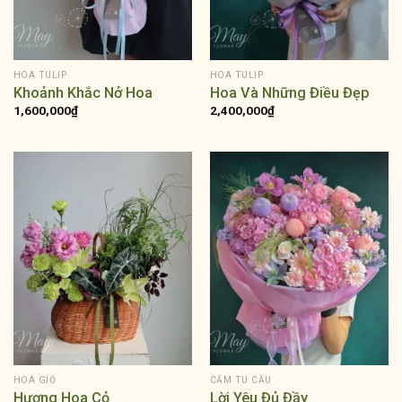
HOA TULIP
HOA TULIP
Khoảnh Khắc Nở Hoa
Hoa Và Những Điều Đẹp
1,600,000
₫
2,400,000
₫
HOA GIỎ
CẨM TÚ CẦU
Hương Hoa Cỏ
Lời Yêu Đủ Đầy