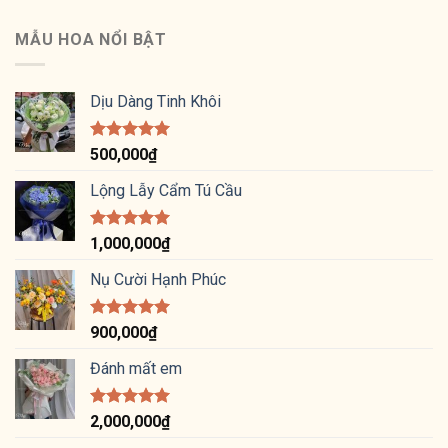
hạng
5
5
sao
MẪU HOA NỔI BẬT
Dịu Dàng Tinh Khôi
Được xếp
500,000
₫
hạng
5.00
5 sao
Lộng Lẫy Cẩm Tú Cầu
Được xếp
1,000,000
₫
hạng
5.00
5 sao
Nụ Cười Hạnh Phúc
Được xếp
900,000
₫
hạng
5.00
5 sao
Đánh mất em
Được xếp
2,000,000
₫
hạng
5.00