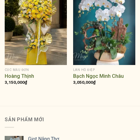
CÚC MẪU ĐƠN
LAN HỒ ĐIỆP
Hoàng Thịnh
Bạch Ngọc Minh Châu
3,150,000
₫
3,050,000
₫
SẢN PHẨM MỚI
Giọt Nắng Thơ