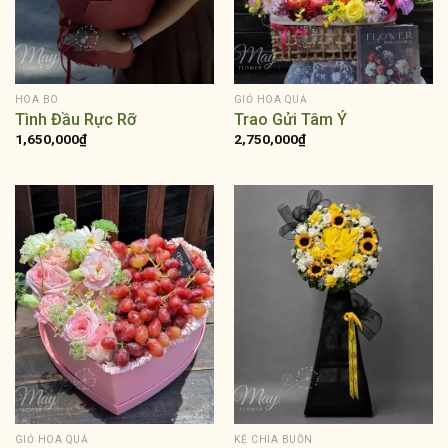
HOA BÓ
GIỎ HOA QUẢ
Tình Đầu Rực Rỡ
Trao Gửi Tâm Ý
1,650,000
₫
2,750,000
₫
GIỎ HOA QUẢ
KỆ CHIA BUỒN