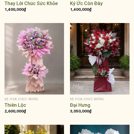
Thay Lời Chúc Sức Khỏe
Ký Ức Còn Đây
1,400,000
₫
1,400,000
₫
KỆ HOA CHÚC MỪNG
KỆ HOA CHÚC MỪNG
Thiên Lộc
Đại Hưng
2,600,000
₫
3,050,000
₫