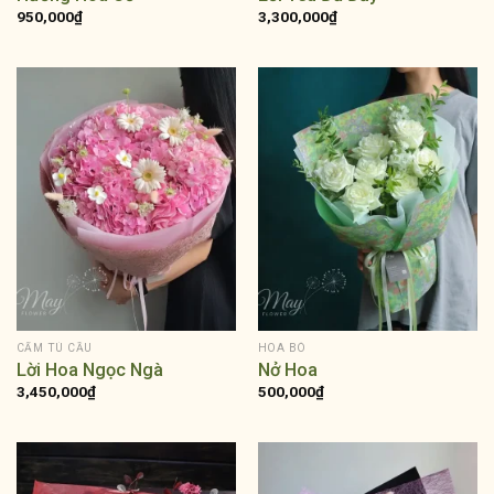
950,000
₫
3,300,000
₫
CẨM TÚ CẦU
HOA BÓ
Lời Hoa Ngọc Ngà
Nở Hoa
3,450,000
₫
500,000
₫