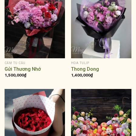
CẨM TÚ CẦU
HOA TULIP
Gửi Thương Nhớ
Thong Dong
1,500,000
₫
1,400,000
₫