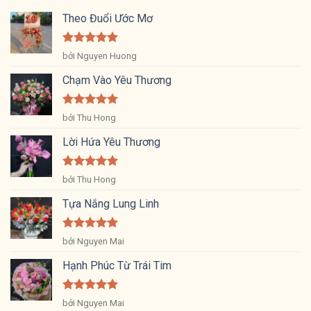
Theo Đuổi Ước Mơ
Được xếp
bởi Nguyen Huong
hạng
5
5
sao
Chạm Vào Yêu Thương
Được xếp
bởi Thu Hong
hạng
5
5
sao
Lời Hứa Yêu Thương
Được xếp
bởi Thu Hong
hạng
5
5
sao
Tựa Nắng Lung Linh
Được xếp
bởi Nguyen Mai
hạng
5
5
sao
Hạnh Phúc Từ Trái Tim
Được xếp
bởi Nguyen Mai