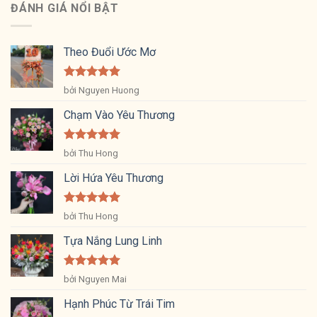
ĐÁNH GIÁ NỔI BẬT
Theo Đuổi Ước Mơ
Được xếp
bởi Nguyen Huong
hạng
5
5
sao
Chạm Vào Yêu Thương
Được xếp
bởi Thu Hong
hạng
5
5
sao
Lời Hứa Yêu Thương
Được xếp
bởi Thu Hong
hạng
5
5
sao
Tựa Nắng Lung Linh
Được xếp
bởi Nguyen Mai
hạng
5
5
sao
Hạnh Phúc Từ Trái Tim