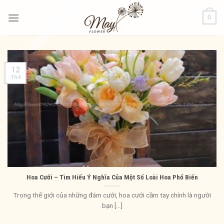
Bỏ
0
qua
nội
dung
12
Th4
Hoa Cưới – Tìm Hiểu Ý Nghĩa Của Một Số Loài Hoa Phổ Biến
Trong thế giới của những đám cưới, hoa cưới cầm tay chính là người
bạn [...]