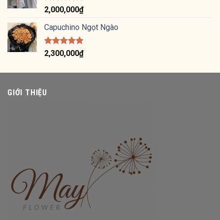
Được xếp
2,000,000
₫
hạng
5.00
5 sao
Capuchino Ngọt Ngào
Được xếp
2,300,000
₫
hạng
5.00
5 sao
GIỚI THIỆU