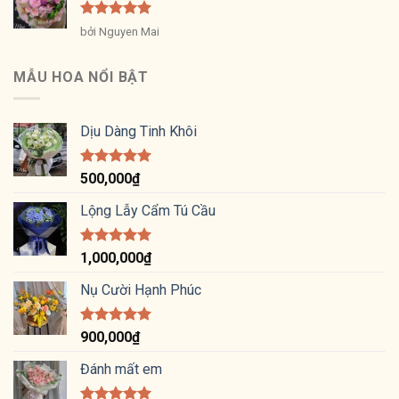
Được xếp
bởi Nguyen Mai
hạng
5
5
sao
MẪU HOA NỔI BẬT
Dịu Dàng Tinh Khôi
Được xếp
500,000
₫
hạng
5.00
5 sao
Lộng Lẫy Cẩm Tú Cầu
Được xếp
1,000,000
₫
hạng
5.00
5 sao
Nụ Cười Hạnh Phúc
Được xếp
900,000
₫
hạng
5.00
5 sao
Đánh mất em