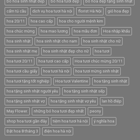
bó hoa sinh nhật đẹp
bó hoa tươi đẹp
bó hoa đẹp tặng sinh nhật
cẩm tú cầu
dịch vụ hoa tươi hà nội
florist Hà Nội
giỏ hoa đẹp
hoa 20/11
hoa cao cấp
hoa cho người mệnh kim
hoa chúc mừng
hoa mao lương
hoa mẫu đơn
Hoa nhập khẩu
hoa sinh nhật
hoa sinh nhật cho nam
hoa sinh nhật cho nữ
hoa sinh nhật mẹ
hoa sinh nhật đẹp cho nữ
hoa tươi
hoa tươi 20/11
hoa tươi cao cấp
Hoa tươi chúc mừng 20/11
hoa tươi cầu giấy
hoa tươi hà nội
hoa tươi mừng sinh nhật
hoa tươi tặng tốt nghiệp
Hoa tươi Valentine
hoa tặng sinh nhật
hoa tặng sinh nhật người yêu
hoa tặng sinh nhật sếp
hoa tặng sinh nhật vợ
hoa tặng sinh nhật vợ yêu
lan hồ điệp
May Flower.
những bó hoa tươi đẹp nhất
peony
shop hoa tươi gần đây
tiệm hoa tươi hà nội
ý nghĩa hoa
Đặt hoa 8 tháng 3
điện hoa hà nội