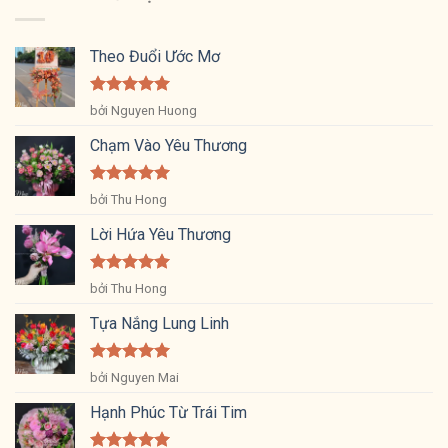
Theo Đuổi Ước Mơ
Được xếp
bởi Nguyen Huong
hạng
5
5
sao
Chạm Vào Yêu Thương
Được xếp
bởi Thu Hong
hạng
5
5
sao
Lời Hứa Yêu Thương
Được xếp
bởi Thu Hong
hạng
5
5
sao
Tựa Nắng Lung Linh
Được xếp
bởi Nguyen Mai
hạng
5
5
sao
Hạnh Phúc Từ Trái Tim