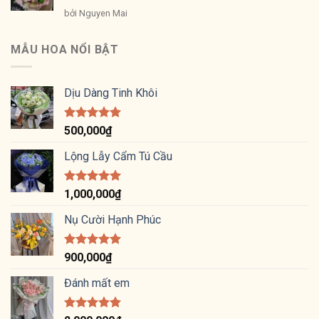
Được xếp
bởi Nguyen Mai
hạng
5
5
sao
MẪU HOA NỔI BẬT
Dịu Dàng Tinh Khôi
Được xếp
500,000
₫
hạng
5.00
5 sao
Lộng Lẫy Cẩm Tú Cầu
Được xếp
1,000,000
₫
hạng
5.00
5 sao
Nụ Cười Hạnh Phúc
Được xếp
900,000
₫
hạng
5.00
5 sao
Đánh mất em