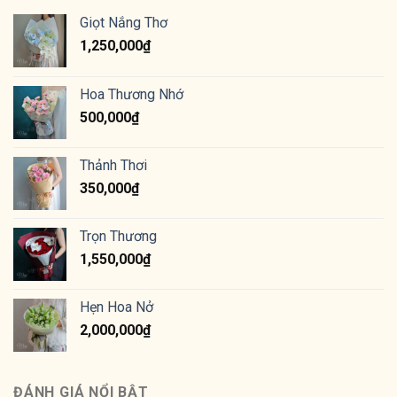
Giọt Nắng Thơ
1,250,000
₫
Hoa Thương Nhớ
500,000
₫
Thảnh Thơi
350,000
₫
Trọn Thương
1,550,000
₫
Hẹn Hoa Nở
2,000,000
₫
ĐÁNH GIÁ NỔI BẬT