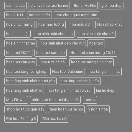
cẩm tú cầu
dịch vụ hoa tươi hà nội
florist Hà Nội
giỏ hoa đẹp
hoa 20/11
hoa cao cấp
hoa cho người mệnh kim
hoa chúc mừng
hoa mao lương
hoa mẫu đơn
Hoa nhập khẩu
hoa sinh nhật
hoa sinh nhật cho nam
hoa sinh nhật cho nữ
hoa sinh nhật mẹ
hoa sinh nhật đẹp cho nữ
hoa tươi
hoa tươi 20/11
hoa tươi cao cấp
Hoa tươi chúc mừng 20/11
hoa tươi cầu giấy
hoa tươi hà nội
hoa tươi mừng sinh nhật
hoa tươi tặng tốt nghiệp
Hoa tươi Valentine
hoa tặng sinh nhật
hoa tặng sinh nhật người yêu
hoa tặng sinh nhật sếp
hoa tặng sinh nhật vợ
hoa tặng sinh nhật vợ yêu
lan hồ điệp
May Flower.
những bó hoa tươi đẹp nhất
peony
shop hoa tươi gần đây
tiệm hoa tươi hà nội
ý nghĩa hoa
Đặt hoa 8 tháng 3
điện hoa hà nội