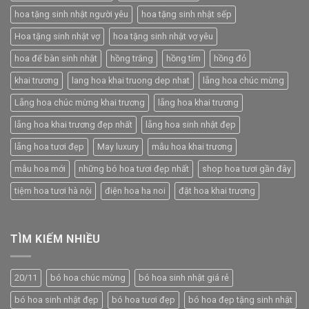
hoa tặng sinh nhật người yêu
hoa tặng sinh nhật sếp
Hoa tặng sinh nhật vợ
hoa tặng sinh nhật vợ yêu
hoa để bàn sinh nhật
hồng trắng
hồng tím
hồng đỏ
khai trương
lang hoa khai truong dep nhat
lẵng hoa chúc mừng
Lẵng hoa chúc mừng khai trương
lẵng hoa khai trương
lẵng hoa khai trương đẹp nhất
lẵng hoa sinh nhật đẹp
lẵng hoa tươi đẹp
May luxury
mẫu hoa khai trương
mẫu hoa mới
những bó hoa tươi đẹp nhất
shop hoa tươi gần đây
tiệm hoa tươi hà nội
điện hoa ha noi
đặt hoa khai trương
TÌM KIẾM NHIỀU
20/11
bó hoa chúc mừng
bó hoa sinh nhật giá rẻ
bó hoa sinh nhật đẹp
bó hoa tươi đẹp
bó hoa đẹp tặng sinh nhật