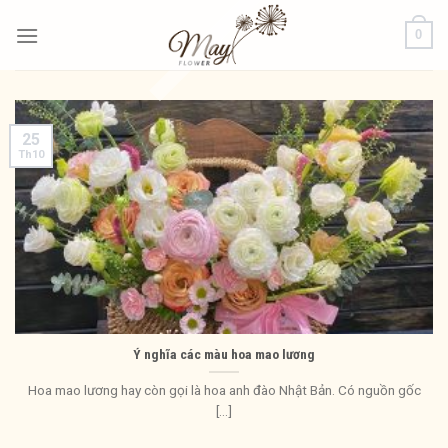
Bỏ
0
qua
nội
dung
25
Th10
Ý nghĩa các màu hoa mao lương
Hoa mao lương hay còn gọi là hoa anh đào Nhật Bản. Có nguồn gốc
[...]