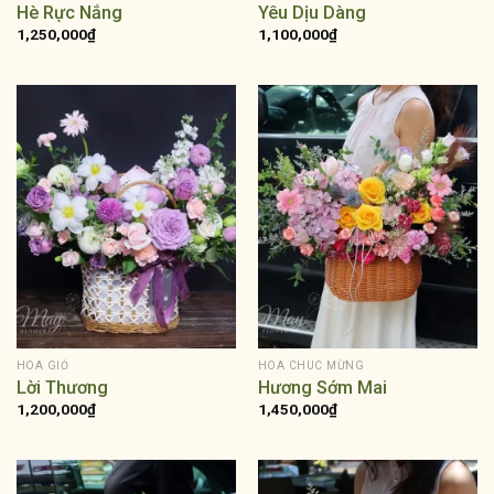
Hè Rực Nắng
Yêu Dịu Dàng
1,250,000
₫
1,100,000
₫
HOA GIỎ
HOA CHÚC MỪNG
Lời Thương
Hương Sớm Mai
1,200,000
₫
1,450,000
₫