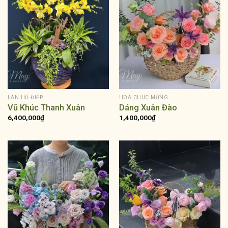
LAN HỒ ĐIỆP
HOA CHÚC MỪNG
Vũ Khúc Thanh Xuân
Dáng Xuân Đào
6,400,000
₫
1,400,000
₫