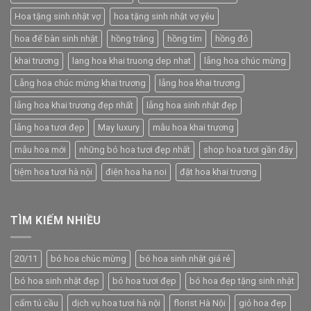
Hoa tặng sinh nhật vợ
hoa tặng sinh nhật vợ yêu
hoa để bàn sinh nhật
hồng trắng
hồng tím
hồng đỏ
khai trương
lang hoa khai truong dep nhat
lẵng hoa chúc mừng
Lẵng hoa chúc mừng khai trương
lẵng hoa khai trương
lẵng hoa khai trương đẹp nhất
lẵng hoa sinh nhật đẹp
lẵng hoa tươi đẹp
May luxury
mẫu hoa khai trương
mẫu hoa mới
những bó hoa tươi đẹp nhất
shop hoa tươi gần đây
tiệm hoa tươi hà nội
điện hoa ha noi
đặt hoa khai trương
TÌM KIẾM NHIỀU
20/11
bó hoa chúc mừng
bó hoa sinh nhật giá rẻ
bó hoa sinh nhật đẹp
bó hoa tươi đẹp
bó hoa đẹp tặng sinh nhật
cẩm tú cầu
dịch vụ hoa tươi hà nội
florist Hà Nội
giỏ hoa đẹp