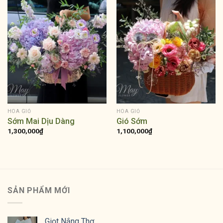
HOA GIỎ
HOA GIỎ
Sớm Mai Dịu Dàng
Gió Sớm
1,300,000
₫
1,100,000
₫
SẢN PHẨM MỚI
Giọt Nắng Thơ