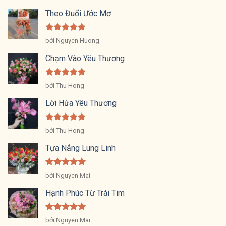
Theo Đuổi Ước Mơ
Được xếp
bởi Nguyen Huong
hạng
5
5
sao
Chạm Vào Yêu Thương
Được xếp
bởi Thu Hong
hạng
5
5
sao
Lời Hứa Yêu Thương
Được xếp
bởi Thu Hong
hạng
5
5
sao
Tựa Nắng Lung Linh
Được xếp
bởi Nguyen Mai
hạng
5
5
sao
Hạnh Phúc Từ Trái Tim
Được xếp
bởi Nguyen Mai