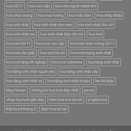
hoa 20/11
hoa cao cấp
hoa cho người mệnh kim
hoa chúc mừng
hoa mao lương
hoa mẫu đơn
Hoa nhập khẩu
hoa sinh nhật
hoa sinh nhật cho nam
hoa sinh nhật cho nữ
hoa sinh nhật mẹ
hoa sinh nhật đẹp cho nữ
hoa tươi
hoa tươi 20/11
hoa tươi cao cấp
Hoa tươi chúc mừng 20/11
hoa tươi cầu giấy
hoa tươi hà nội
hoa tươi mừng sinh nhật
hoa tươi tặng tốt nghiệp
Hoa tươi Valentine
hoa tặng sinh nhật
hoa tặng sinh nhật người yêu
hoa tặng sinh nhật sếp
hoa tặng sinh nhật vợ
hoa tặng sinh nhật vợ yêu
lan hồ điệp
May Flower.
những bó hoa tươi đẹp nhất
peony
shop hoa tươi gần đây
tiệm hoa tươi hà nội
ý nghĩa hoa
Đặt hoa 8 tháng 3
điện hoa hà nội