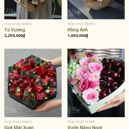
HOA CHÚC MỪNG
HOA CHÚC MỪNG
Tơ Vương
Hồng Ánh
2,250,000
₫
1,450,000
₫
HOA CHÚC MỪNG
HOA CHÚC MỪNG
Giọt Mật Xuân
Vườn Nắng Ngọt