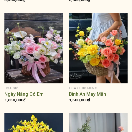
HOA GIỎ
HOA CHÚC MỪNG
Ngày Nắng Có Em
Bình An May Mắn
1,650,000
₫
1,500,000
₫