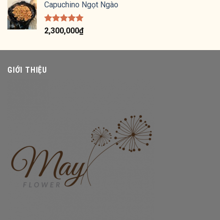
5 sao
Capuchino Ngọt Ngào
Được xếp
2,300,000
₫
hạng
5.00
5 sao
GIỚI THIỆU