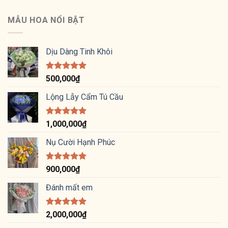
hạng
5
5
sao
MẪU HOA NỔI BẬT
Dịu Dàng Tinh Khôi
Được xếp
500,000
₫
hạng
5.00
5 sao
Lộng Lẫy Cẩm Tú Cầu
Được xếp
1,000,000
₫
hạng
5.00
5 sao
Nụ Cười Hạnh Phúc
Được xếp
900,000
₫
hạng
5.00
5 sao
Đánh mất em
Được xếp
2,000,000
₫
hạng
5.00