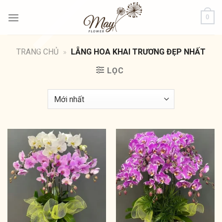
Bỏ
0
qua
nội
dung
TRANG CHỦ
»
LẴNG HOA KHAI TRƯƠNG ĐẸP NHẤT
LỌC