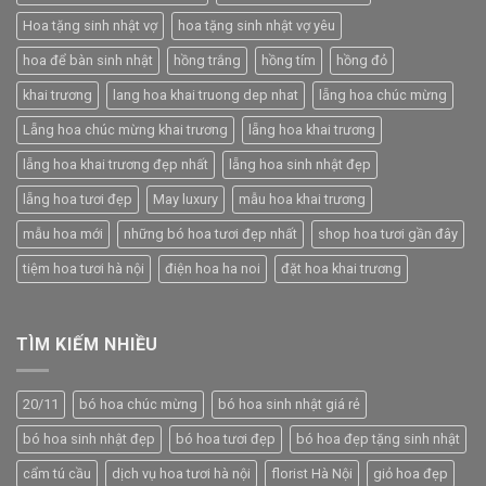
Hoa tặng sinh nhật vợ
hoa tặng sinh nhật vợ yêu
hoa để bàn sinh nhật
hồng trắng
hồng tím
hồng đỏ
khai trương
lang hoa khai truong dep nhat
lẵng hoa chúc mừng
Lẵng hoa chúc mừng khai trương
lẵng hoa khai trương
lẵng hoa khai trương đẹp nhất
lẵng hoa sinh nhật đẹp
lẵng hoa tươi đẹp
May luxury
mẫu hoa khai trương
mẫu hoa mới
những bó hoa tươi đẹp nhất
shop hoa tươi gần đây
tiệm hoa tươi hà nội
điện hoa ha noi
đặt hoa khai trương
TÌM KIẾM NHIỀU
20/11
bó hoa chúc mừng
bó hoa sinh nhật giá rẻ
bó hoa sinh nhật đẹp
bó hoa tươi đẹp
bó hoa đẹp tặng sinh nhật
cẩm tú cầu
dịch vụ hoa tươi hà nội
florist Hà Nội
giỏ hoa đẹp