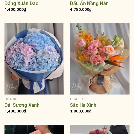
Dáng Xuân Đào
Dấu Ấn Nồng Nàn
1,400,000
₫
4,750,000
₫
HOA BÓ
HOA BÓ
Dải Sương Xanh
Sắc Hạ Xinh
1,400,000
₫
1,000,000
₫