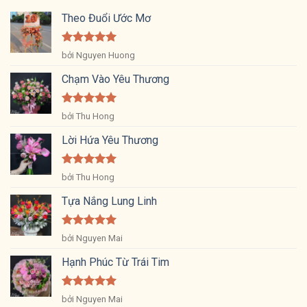
Theo Đuổi Ước Mơ
Được xếp
bởi Nguyen Huong
hạng
5
5
sao
Chạm Vào Yêu Thương
Được xếp
bởi Thu Hong
hạng
5
5
sao
Lời Hứa Yêu Thương
Được xếp
bởi Thu Hong
hạng
5
5
sao
Tựa Nắng Lung Linh
Được xếp
bởi Nguyen Mai
hạng
5
5
sao
Hạnh Phúc Từ Trái Tim
Được xếp
bởi Nguyen Mai