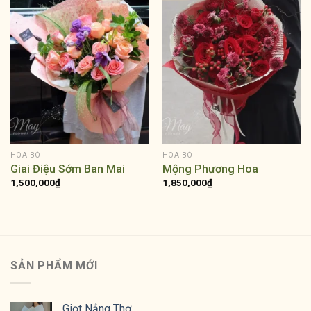
HOA BÓ
HOA BÓ
Giai Điệu Sớm Ban Mai
Mộng Phương Hoa
1,500,000
₫
1,850,000
₫
SẢN PHẨM MỚI
Giọt Nắng Thơ