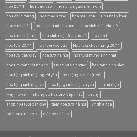
hoa 20/11
hoa cao cấp
hoa cho người mệnh kim
hoa chúc mừng
hoa mao lương
hoa mẫu đơn
Hoa nhập khẩu
hoa sinh nhật
hoa sinh nhật cho nam
hoa sinh nhật cho nữ
hoa sinh nhật mẹ
hoa sinh nhật đẹp cho nữ
hoa tươi
hoa tươi 20/11
hoa tươi cao cấp
Hoa tươi chúc mừng 20/11
hoa tươi cầu giấy
hoa tươi hà nội
hoa tươi mừng sinh nhật
hoa tươi tặng tốt nghiệp
Hoa tươi Valentine
hoa tặng sinh nhật
hoa tặng sinh nhật người yêu
hoa tặng sinh nhật sếp
hoa tặng sinh nhật vợ
hoa tặng sinh nhật vợ yêu
lan hồ điệp
May Flower.
những bó hoa tươi đẹp nhất
peony
shop hoa tươi gần đây
tiệm hoa tươi hà nội
ý nghĩa hoa
Đặt hoa 8 tháng 3
điện hoa hà nội