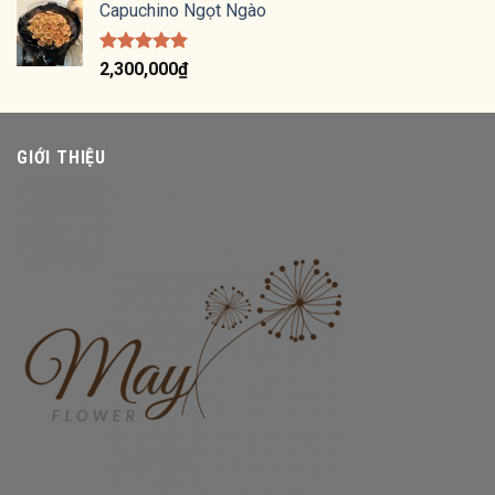
5 sao
Capuchino Ngọt Ngào
Được xếp
2,300,000
₫
hạng
5.00
5 sao
GIỚI THIỆU