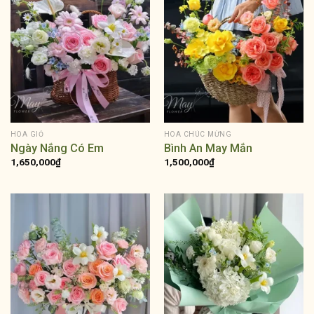
HOA GIỎ
HOA CHÚC MỪNG
Ngày Nắng Có Em
Bình An May Mắn
1,650,000
₫
1,500,000
₫