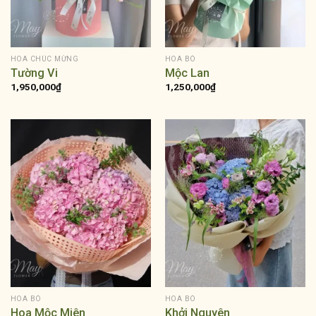
HOA CHÚC MỪNG
HOA BÓ
Tường Vi
Mộc Lan
1,950,000
₫
1,250,000
₫
HOA BÓ
HOA BÓ
Hoa Mộc Miên
Khởi Nguyên