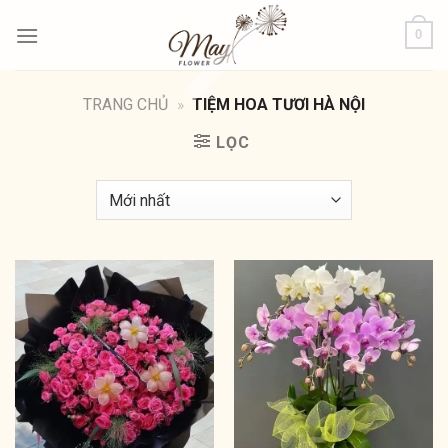
Bỏ
0
qua
nội
dung
TRANG CHỦ
»
TIỆM HOA TƯƠI HÀ NỘI
LỌC