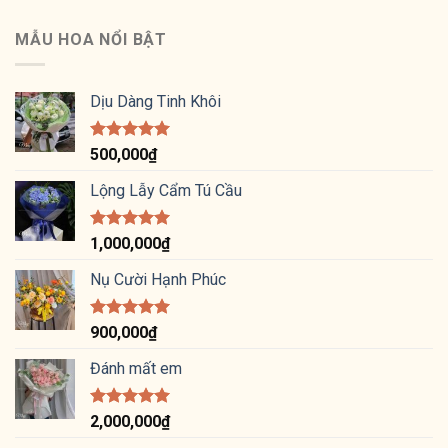
hạng
5
5
sao
MẪU HOA NỔI BẬT
Dịu Dàng Tinh Khôi
Được xếp
500,000
₫
hạng
5.00
5 sao
Lộng Lẫy Cẩm Tú Cầu
Được xếp
1,000,000
₫
hạng
5.00
5 sao
Nụ Cười Hạnh Phúc
Được xếp
900,000
₫
hạng
5.00
5 sao
Đánh mất em
Được xếp
2,000,000
₫
hạng
5.00