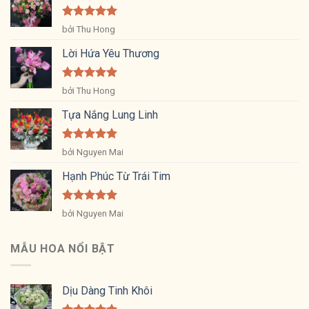
Được xếp
bởi Thu Hong
hạng
5
5
sao
Lời Hứa Yêu Thương
Được xếp
bởi Thu Hong
hạng
5
5
sao
Tựa Nắng Lung Linh
Được xếp
bởi Nguyen Mai
hạng
5
5
sao
Hạnh Phúc Từ Trái Tim
Được xếp
bởi Nguyen Mai
hạng
5
5
sao
MẪU HOA NỔI BẬT
Dịu Dàng Tinh Khôi