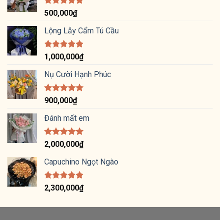
Được xếp
500,000
₫
hạng
5.00
5 sao
Lộng Lẫy Cẩm Tú Cầu
Được xếp
1,000,000
₫
hạng
5.00
5 sao
Nụ Cười Hạnh Phúc
Được xếp
900,000
₫
hạng
5.00
5 sao
Đánh mất em
Được xếp
2,000,000
₫
hạng
5.00
5 sao
Capuchino Ngọt Ngào
Được xếp
2,300,000
₫
hạng
5.00
5 sao