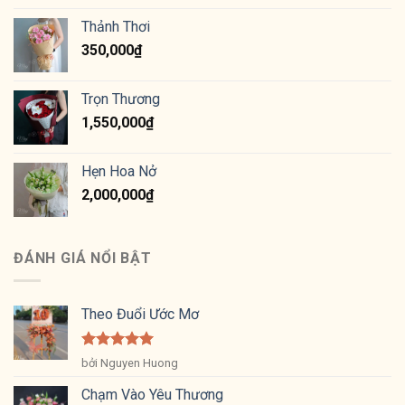
Thảnh Thơi
350,000
₫
Trọn Thương
1,550,000
₫
Hẹn Hoa Nở
2,000,000
₫
ĐÁNH GIÁ NỔI BẬT
Theo Đuổi Ước Mơ
Được xếp
bởi Nguyen Huong
hạng
5
5
sao
Chạm Vào Yêu Thương