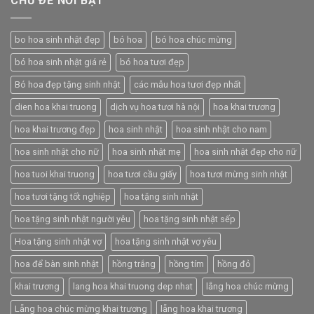
CHỦ ĐỀ NỔI BẬT
bo hoa sinh nhật đẹp
bó hoa
bó hoa chúc mừng
bó hoa sinh nhật giá rẻ
bó hoa tươi đẹp
Bó hoa đẹp tặng sinh nhật
các mẫu hoa tươi đẹp nhất
dien hoa khai truong
dịch vụ hoa tươi hà nội
hoa khai trương
hoa khai trương đẹp
hoa sinh nhật
hoa sinh nhật cho nam
hoa sinh nhật cho nữ
hoa sinh nhật mẹ
hoa sinh nhật đẹp cho nữ
hoa tuoi khai truong
hoa tươi cầu giấy
hoa tươi mừng sinh nhật
hoa tươi tặng tốt nghiệp
hoa tặng sinh nhật
hoa tặng sinh nhật người yêu
hoa tặng sinh nhật sếp
Hoa tặng sinh nhật vợ
hoa tặng sinh nhật vợ yêu
hoa để bàn sinh nhật
hồng trắng
hồng tím
hồng đỏ
khai trương
lang hoa khai truong dep nhat
lẵng hoa chúc mừng
Lẵng hoa chúc mừng khai trương
lẵng hoa khai trương