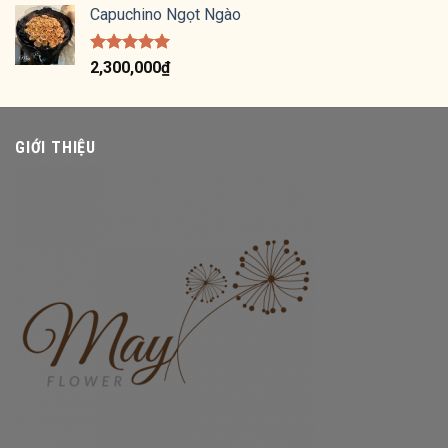
5 sao
Capuchino Ngọt Ngào
Được xếp
2,300,000
₫
hạng
5.00
5 sao
GIỚI THIỆU