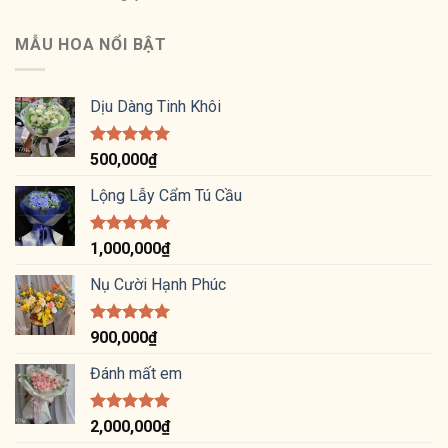
hạng
5
5
sao
MẪU HOA NỔI BẬT
Dịu Dàng Tinh Khôi
Được xếp
500,000
₫
hạng
5.00
5 sao
Lộng Lẫy Cẩm Tú Cầu
Được xếp
1,000,000
₫
hạng
5.00
5 sao
Nụ Cười Hạnh Phúc
Được xếp
900,000
₫
hạng
5.00
5 sao
Đánh mất em
Được xếp
2,000,000
₫
hạng
5.00