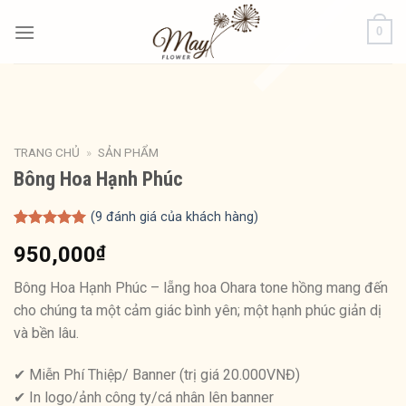
Bỏ
0
qua
nội
dung
TRANG CHỦ
»
SẢN PHẨM
Bông Hoa Hạnh Phúc
(
9
đánh giá của khách hàng)
5.00
8
trên 5
950,000
₫
dựa trên
đánh giá
Bông Hoa Hạnh Phúc – lẵng hoa Ohara tone hồng mang đến
cho chúng ta một cảm giác bình yên; một hạnh phúc giản dị
và bền lâu.
✔ Miễn Phí Thiệp/ Banner (trị giá 20.000VNĐ)
✔ In logo/ảnh công ty/cá nhân lên banner