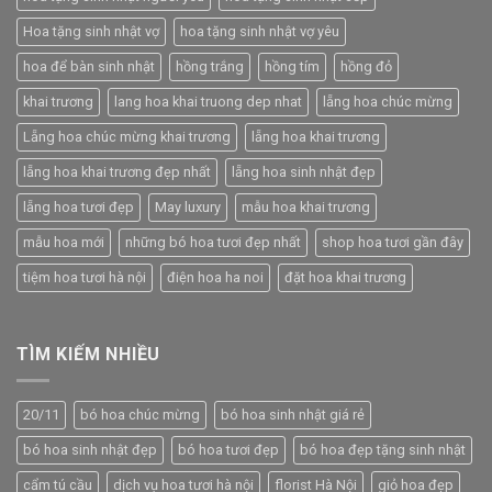
Hoa tặng sinh nhật vợ
hoa tặng sinh nhật vợ yêu
hoa để bàn sinh nhật
hồng trắng
hồng tím
hồng đỏ
khai trương
lang hoa khai truong dep nhat
lẵng hoa chúc mừng
Lẵng hoa chúc mừng khai trương
lẵng hoa khai trương
lẵng hoa khai trương đẹp nhất
lẵng hoa sinh nhật đẹp
lẵng hoa tươi đẹp
May luxury
mẫu hoa khai trương
mẫu hoa mới
những bó hoa tươi đẹp nhất
shop hoa tươi gần đây
tiệm hoa tươi hà nội
điện hoa ha noi
đặt hoa khai trương
TÌM KIẾM NHIỀU
20/11
bó hoa chúc mừng
bó hoa sinh nhật giá rẻ
bó hoa sinh nhật đẹp
bó hoa tươi đẹp
bó hoa đẹp tặng sinh nhật
cẩm tú cầu
dịch vụ hoa tươi hà nội
florist Hà Nội
giỏ hoa đẹp