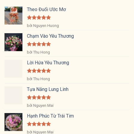
Theo Đuổi Ước Mơ
Được xếp
bởi Nguyen Huong
hạng
5
5
sao
Chạm Vào Yêu Thương
Được xếp
bởi Thu Hong
hạng
5
5
sao
Lời Hứa Yêu Thương
Được xếp
bởi Thu Hong
hạng
5
5
sao
Tựa Nắng Lung Linh
Được xếp
bởi Nguyen Mai
hạng
5
5
sao
Hạnh Phúc Từ Trái Tim
Được xếp
bởi Nguyen Mai