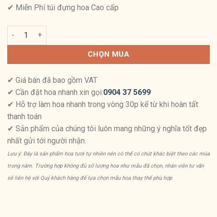
✔ Miễn Phí túi đựng hoa Cao cấp
Bông Hoa Hạnh Phúc số lượng
CHỌN MUA
✔ Giá bán đã bao gồm VAT
✔ Cần đặt hoa nhanh xin gọi:
0904 37 5699
✔ Hỗ trợ làm hoa nhanh trong vòng 30p kể từ khi hoàn tất
thanh toán
✔ Sản phẩm của chúng tôi luôn mang những ý nghĩa tốt đẹp
nhất gửi tới người nhận.
Lưu ý: Đây là sản phẩm hoa tươi tự nhiên nên có thể có chút khác biệt theo các mùa
trong năm. Trường hợp không đủ số lượng hoa như mẫu đã chọn, nhân viên tư vấn
sẽ liên hệ với Quý khách hàng để lựa chọn mẫu hoa thay thế phù hợp