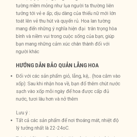
tường mềm mỏng như lụa người ta thường liên
tưởng tới vẻ e ấp; dịu dàng của thiếu nữ mới lớn
toát lên vẻ thu hút và quyến rủ. Hoa lan tường
mang đến những ý nghĩa hiện đại trân trọng hòa
bình và niềm vui trong cuộc sống của bạn; giúp
bạn mang những cảm xúc chân thành đối với
người khác
HƯỚNG DẪN BẢO QUẢN LẴNG
HOA
Đối với các sản phẩm giỏ, lẵng, kệ,.. (hoa cắm vào
xốp): Sau khi nhận hoa về, bạn đổ thêm chút nước
sạch vào xốp mỗi ngày để hoa được cấp đủ
nước, tươi lâu hơn và nở thêm
Lưu ý :
Tất cả các sản phẩm để nơi thoáng mát, nhiệt độ
lý tưởng nhất là 22-24oC.