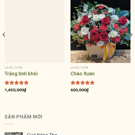
LẴNG HOA
LẴNG HOA
Trắng tinh khôi
Chào Xuân
Được xếp
1,450,000
₫
Được xếp
600,000
₫
hạng
5.00
hạng
5.00
5 sao
5 sao
SẢN PHẨM MỚI