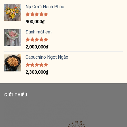
hạng
5.00
5 sao
Nụ Cười Hạnh Phúc
Được xếp
900,000
₫
hạng
5.00
5 sao
Đánh mất em
Được xếp
2,000,000
₫
hạng
5.00
5 sao
Capuchino Ngọt Ngào
Được xếp
2,300,000
₫
hạng
5.00
5 sao
GIỚI THIỆU