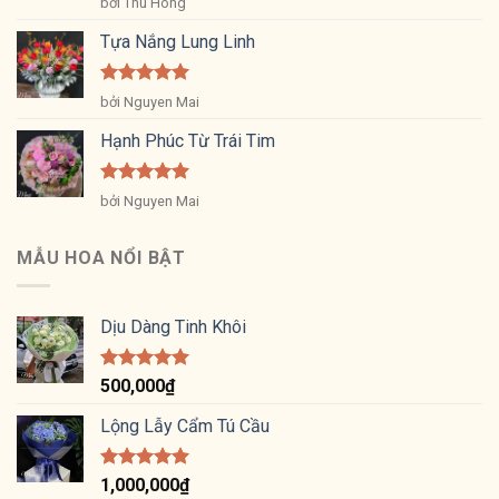
bởi Thu Hong
hạng
5
5
sao
Tựa Nắng Lung Linh
Được xếp
bởi Nguyen Mai
hạng
5
5
sao
Hạnh Phúc Từ Trái Tim
Được xếp
bởi Nguyen Mai
hạng
5
5
sao
MẪU HOA NỔI BẬT
Dịu Dàng Tinh Khôi
Được xếp
500,000
₫
hạng
5.00
5 sao
Lộng Lẫy Cẩm Tú Cầu
Được xếp
1,000,000
₫