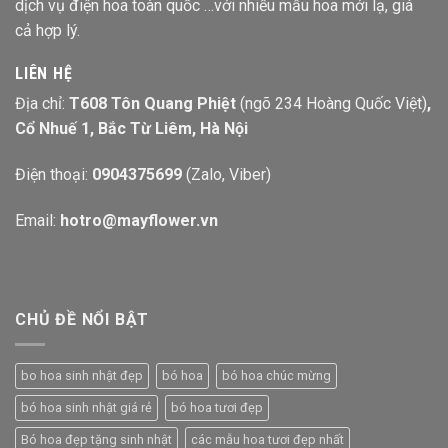
dịch vụ điện hoa toàn quốc …với nhiều mẫu hoa mới lạ, giá
cả hợp lý.
LIÊN HỆ
Địa chỉ:
T608 Tôn Quang Phiệt
(ngõ 234 Hoàng Quốc Việt)
,
Cổ Nhuế 1, Bắc Từ Liêm, Hà Nội
Điện thoại:
0904375699
(Zalo, Viber)
Email:
hotro@mayflower.vn
CHỦ ĐỀ NỔI BẬT
bo hoa sinh nhật đẹp
bó hoa
bó hoa chúc mừng
bó hoa sinh nhật giá rẻ
bó hoa tươi đẹp
Bó hoa đẹp tặng sinh nhật
các mẫu hoa tươi đẹp nhất