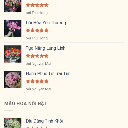
Được xếp
bởi Thu Hong
hạng
5
5
sao
Lời Hứa Yêu Thương
Được xếp
bởi Thu Hong
hạng
5
5
sao
Tựa Nắng Lung Linh
Được xếp
bởi Nguyen Mai
hạng
5
5
sao
Hạnh Phúc Từ Trái Tim
Được xếp
bởi Nguyen Mai
hạng
5
5
sao
MẪU HOA NỔI BẬT
Dịu Dàng Tinh Khôi