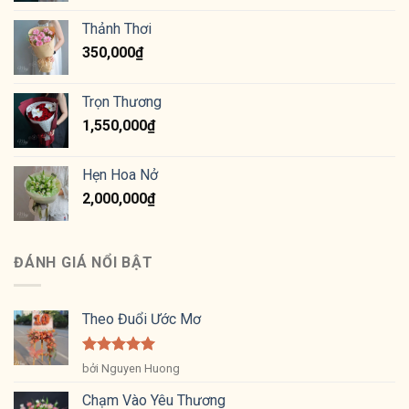
Thảnh Thơi
350,000
₫
Trọn Thương
1,550,000
₫
Hẹn Hoa Nở
2,000,000
₫
ĐÁNH GIÁ NỔI BẬT
Theo Đuổi Ước Mơ
Được xếp
bởi Nguyen Huong
hạng
5
5
sao
Chạm Vào Yêu Thương