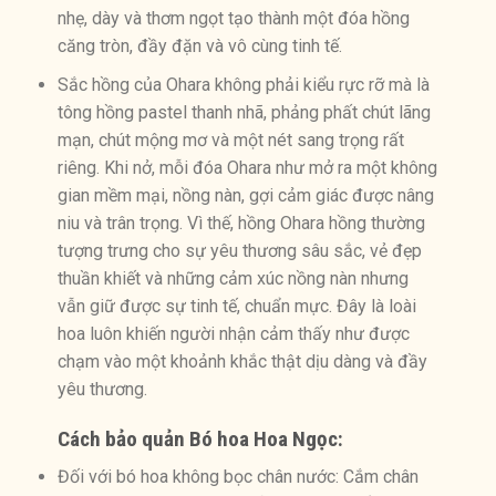
nhẹ, dày và thơm ngọt tạo thành một đóa hồng
căng tròn, đầy đặn và vô cùng tinh tế.
Sắc hồng của Ohara không phải kiểu rực rỡ mà là
tông hồng pastel thanh nhã, phảng phất chút lãng
mạn, chút mộng mơ và một nét sang trọng rất
riêng. Khi nở, mỗi đóa Ohara như mở ra một không
gian mềm mại, nồng nàn, gợi cảm giác được nâng
niu và trân trọng. Vì thế, hồng Ohara hồng thường
tượng trưng cho sự yêu thương sâu sắc, vẻ đẹp
thuần khiết và những cảm xúc nồng nàn nhưng
vẫn giữ được sự tinh tế, chuẩn mực. Đây là loài
hoa luôn khiến người nhận cảm thấy như được
chạm vào một khoảnh khắc thật dịu dàng và đầy
yêu thương.
Cách bảo quản Bó hoa Hoa Ngọc
:
Đối với bó hoa không bọc chân nước: Cắm chân