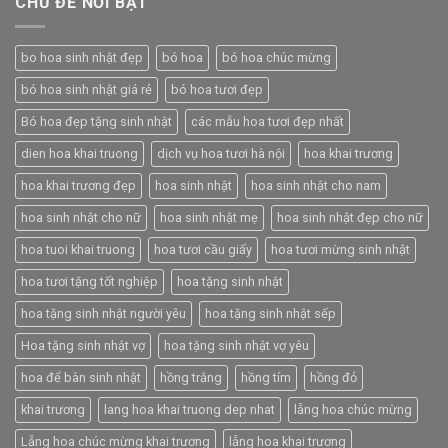
CHỦ ĐỀ NỔI BẬT
bo hoa sinh nhật đẹp
bó hoa
bó hoa chúc mừng
bó hoa sinh nhật giá rẻ
bó hoa tươi đẹp
Bó hoa đẹp tặng sinh nhật
các mẫu hoa tươi đẹp nhất
dien hoa khai truong
dịch vụ hoa tươi hà nội
hoa khai trương
hoa khai trương đẹp
hoa sinh nhật
hoa sinh nhật cho nam
hoa sinh nhật cho nữ
hoa sinh nhật mẹ
hoa sinh nhật đẹp cho nữ
hoa tuoi khai truong
hoa tươi cầu giấy
hoa tươi mừng sinh nhật
hoa tươi tặng tốt nghiệp
hoa tặng sinh nhật
hoa tặng sinh nhật người yêu
hoa tặng sinh nhật sếp
Hoa tặng sinh nhật vợ
hoa tặng sinh nhật vợ yêu
hoa để bàn sinh nhật
hồng trắng
hồng tím
hồng đỏ
khai trương
lang hoa khai truong dep nhat
lẵng hoa chúc mừng
Lẵng hoa chúc mừng khai trương
lẵng hoa khai trương