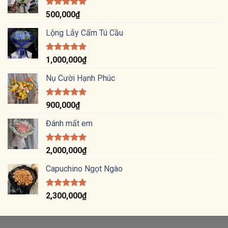
Được xếp
500,000
₫
hạng
5.00
5 sao
Lộng Lẫy Cẩm Tú Cầu
Được xếp
1,000,000
₫
hạng
5.00
5 sao
Nụ Cười Hạnh Phúc
Được xếp
900,000
₫
hạng
5.00
5 sao
Đánh mất em
Được xếp
2,000,000
₫
hạng
5.00
5 sao
Capuchino Ngọt Ngào
Được xếp
2,300,000
₫
hạng
5.00
5 sao