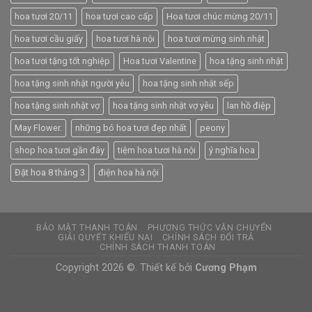
hoa tươi 20/11
hoa tươi cao cấp
Hoa tươi chúc mừng 20/11
hoa tươi cầu giấy
hoa tươi hà nội
hoa tươi mừng sinh nhật
hoa tươi tặng tốt nghiệp
Hoa tươi Valentine
hoa tặng sinh nhật
hoa tặng sinh nhật người yêu
hoa tặng sinh nhật sếp
hoa tặng sinh nhật vợ
hoa tặng sinh nhật vợ yêu
lan hồ điệp
May Flower.
những bó hoa tươi đẹp nhất
peony
shop hoa tươi gần đây
tiệm hoa tươi hà nội
ý nghĩa hoa
Đặt hoa 8 tháng 3
điện hoa hà nội
BẢO MẬT THANH TOÁN
PHƯƠNG THỨC VẬN CHUYỂN
GIẢI QUYẾT KHIẾU NẠI
CHÍNH SÁCH ĐỔI TRẢ
CHÍNH SÁCH THANH TOÁN
Copyright 2026 ©. Thiết kế bởi
Cương Phạm