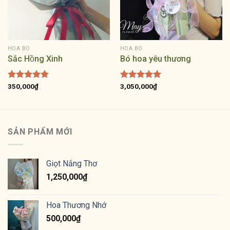
HOA BÓ
HOA BÓ
Sắc Hồng Xinh
Bó hoa yêu thương
Được xếp
350,000
₫
Được xếp
3,050,000
₫
hạng
5.00
hạng
5.00
5 sao
5 sao
SẢN PHẨM MỚI
Giọt Nắng Thơ
1,250,000
₫
Hoa Thương Nhớ
500,000
₫