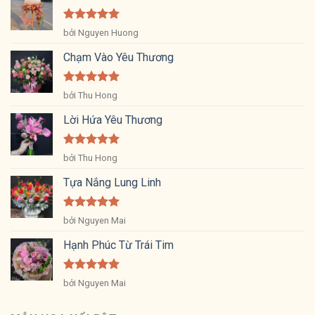
Được xếp
bởi Nguyen Huong
hạng
5
5
sao
Chạm Vào Yêu Thương
Được xếp
bởi Thu Hong
hạng
5
5
sao
Lời Hứa Yêu Thương
Được xếp
bởi Thu Hong
hạng
5
5
sao
Tựa Nắng Lung Linh
Được xếp
bởi Nguyen Mai
hạng
5
5
sao
Hạnh Phúc Từ Trái Tim
Được xếp
bởi Nguyen Mai
hạng
5
5
sao