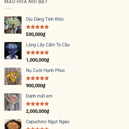
MẪU HOA NỔI BẬT
Dịu Dàng Tinh Khôi
Được xếp
500,000
₫
hạng
5.00
5 sao
Lộng Lẫy Cẩm Tú Cầu
Được xếp
1,000,000
₫
hạng
5.00
5 sao
Nụ Cười Hạnh Phúc
Được xếp
900,000
₫
hạng
5.00
5 sao
Đánh mất em
Được xếp
2,000,000
₫
hạng
5.00
5 sao
Capuchino Ngọt Ngào