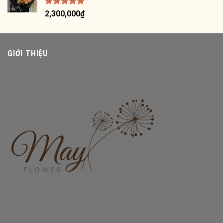
Được xếp
2,300,000
₫
hạng
5.00
5 sao
GIỚI THIỆU