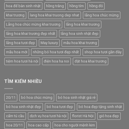
hoa để bàn sinh nhật
hồng trắng
hồng tím
hồng đỏ
khai trương
lang hoa khai truong dep nhat
lẵng hoa chúc mừng
Lẵng hoa chúc mừng khai trương
lẵng hoa khai trương
lẵng hoa khai trương đẹp nhất
lẵng hoa sinh nhật đẹp
lẵng hoa tươi đẹp
May luxury
mẫu hoa khai trương
mẫu hoa mới
những bó hoa tươi đẹp nhất
shop hoa tươi gần đây
tiệm hoa tươi hà nội
điện hoa ha noi
đặt hoa khai trương
TÌM KIẾM NHIỀU
20/11
bó hoa chúc mừng
bó hoa sinh nhật giá rẻ
bó hoa sinh nhật đẹp
bó hoa tươi đẹp
bó hoa đẹp tặng sinh nhật
cẩm tú cầu
dịch vụ hoa tươi hà nội
florist Hà Nội
giỏ hoa đẹp
hoa 20/11
hoa cao cấp
hoa cho người mệnh kim