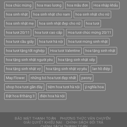
hoa chúc mừng
hoa mao lương
hoa mẫu đơn
Hoa nhập khẩu
hoa sinh nhật
hoa sinh nhật cho nam
hoa sinh nhật cho nữ
hoa sinh nhật mẹ
hoa sinh nhật đẹp cho nữ
hoa tươi
hoa tươi 20/11
hoa tươi cao cấp
Hoa tươi chúc mừng 20/11
hoa tươi cầu giấy
hoa tươi hà nội
hoa tươi mừng sinh nhật
hoa tươi tặng tốt nghiệp
Hoa tươi Valentine
hoa tặng sinh nhật
hoa tặng sinh nhật người yêu
hoa tặng sinh nhật sếp
hoa tặng sinh nhật vợ
hoa tặng sinh nhật vợ yêu
lan hồ điệp
May Flower.
những bó hoa tươi đẹp nhất
peony
shop hoa tươi gần đây
tiệm hoa tươi hà nội
ý nghĩa hoa
Đặt hoa 8 tháng 3
điện hoa hà nội
BẢO MẬT THANH TOÁN
PHƯƠNG THỨC VẬN CHUYỂN
GIẢI QUYẾT KHIẾU NẠI
CHÍNH SÁCH ĐỔI TRẢ
CHÍNH SÁCH THANH TOÁN