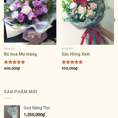
HOA BÓ
HOA BÓ
Bó hoa Mơ màng
Sắc Hồng Xinh
Được xếp
400,000
₫
Được xếp
350,000
₫
hạng
5.00
hạng
5.00
5 sao
5 sao
SẢN PHẨM MỚI
Giọt Nắng Thơ
1,250,000
₫