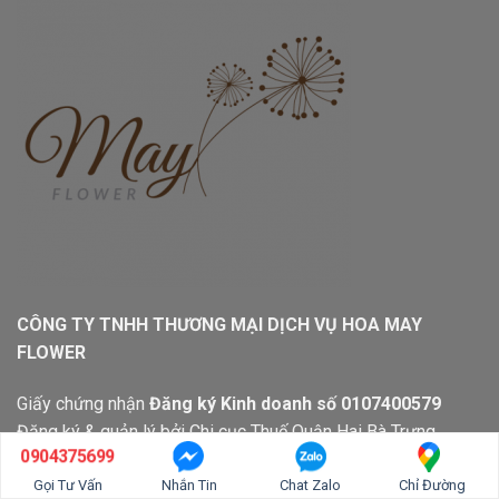
CÔNG TY TNHH THƯƠNG MẠI DỊCH VỤ HOA MAY
FLOWER
Giấy chứng nhận
Đăng ký Kinh doanh số 0107400579
Đăng ký & quản lý bởi Chi cục Thuế Quận Hai Bà Trưng
0904375699
MAY FLOWER cung cấp các sản phẩm hoa tươi, hoa chúc
Gọi Tư Vấn
Nhắn Tin
Chat Zalo
Chỉ Đường