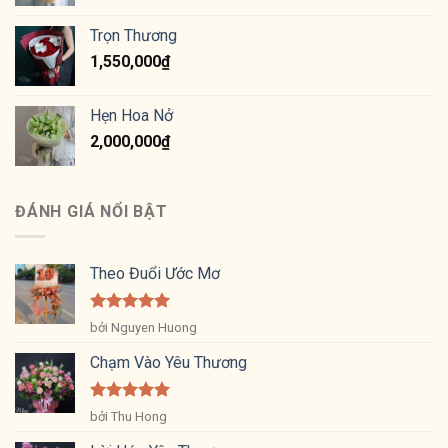
Trọn Thương
1,550,000
₫
Hẹn Hoa Nở
2,000,000
₫
ĐÁNH GIÁ NỔI BẬT
Theo Đuổi Ước Mơ
Được xếp
bởi Nguyen Huong
hạng
5
5
sao
Chạm Vào Yêu Thương
Được xếp
bởi Thu Hong
hạng
5
5
sao