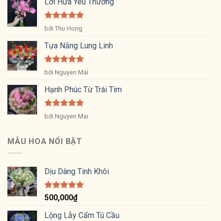
Lời Hứa Yêu Thương
Được xếp
bởi Thu Hong
hạng
5
5
sao
Tựa Nắng Lung Linh
Được xếp
bởi Nguyen Mai
hạng
5
5
sao
Hạnh Phúc Từ Trái Tim
Được xếp
bởi Nguyen Mai
hạng
5
5
sao
MẪU HOA NỔI BẬT
Dịu Dàng Tinh Khôi
Được xếp
500,000
₫
hạng
5.00
5 sao
Lộng Lẫy Cẩm Tú Cầu