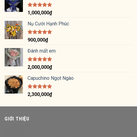
Được xếp
1,000,000
₫
hạng
5.00
5 sao
Nụ Cười Hạnh Phúc
Được xếp
900,000
₫
hạng
5.00
5 sao
Đánh mất em
Được xếp
2,000,000
₫
hạng
5.00
5 sao
Capuchino Ngọt Ngào
Được xếp
2,300,000
₫
hạng
5.00
5 sao
GIỚI THIỆU