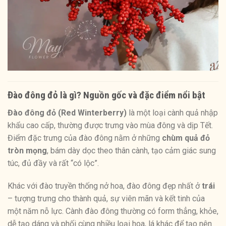
Đào đông đỏ là gì? Nguồn gốc và đặc điểm nổi bật
Đào đông đỏ (Red Winterberry)
là một loại cành quả nhập
khẩu cao cấp, thường được trưng vào mùa đông và dịp Tết.
Điểm đặc trưng của đào đông nằm ở những
chùm quả đỏ
tròn mọng
, bám dày dọc theo thân cành, tạo cảm giác sung
túc, đủ đầy và rất “có lộc”.
Khác với đào truyền thống nở hoa, đào đông đẹp nhất ở
trái
– tượng trưng cho thành quả, sự viên mãn và kết tinh của
một năm nỗ lực. Cành đào đông thường có form thẳng, khỏe,
dễ tạo dáng và phối cùng nhiều loại hoa, lá khác để tạo nên