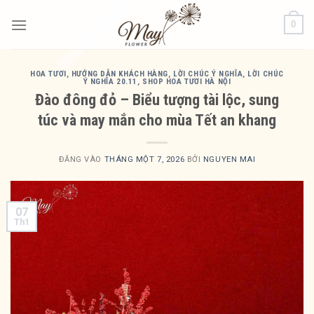
Bỏ
0
qua
nội
dung
HOA TƯƠI
,
HƯỚNG DẪN KHÁCH HÀNG
,
LỜI CHÚC Ý NGHĨA
,
LỜI CHÚC
Ý NGHĨA 20.11
,
SHOP HOA TƯƠI HÀ NỘI
Đào đông đỏ – Biểu tượng tài lộc, sung
túc và may mắn cho mùa Tết an khang
ĐĂNG VÀO
THÁNG MỘT 7, 2026
BỞI
NGUYEN MAI
07
Th1